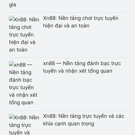
Xn88: Nền tảng chơi trực tuyến
hiện đại và an toàn
xn88 — Nền tảng đánh bạc trực
tuyến và nhận xét tổng quan
Xn88: Nền tảng trực tuyến và các
khía cạnh quan trọng