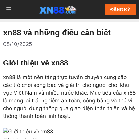
Chuyển
MENU
ĐĂNG KÝ
đến
nội
dung
xn88 và những điều cần biết
08/10/2025
Giới thiệu về xn88
xn88 là một nền tảng trực tuyến chuyên cung cấp
các trò chơi sòng bạc và giải trí cho người chơi khu
vực Việt Nam và nhiều nước khác. Mục tiêu của xn88
là mang lại trải nghiệm an toàn, công bằng và thú vị
cho người dùng thông qua giao diện thân thiện và hệ
thống thanh toán linh hoạt.