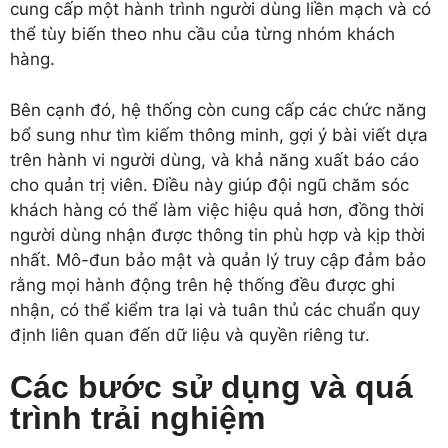
cung cấp một hành trình người dùng liền mạch và có
thể tùy biến theo nhu cầu của từng nhóm khách
hàng.
Bên cạnh đó, hệ thống còn cung cấp các chức năng
bổ sung như tìm kiếm thông minh, gợi ý bài viết dựa
trên hành vi người dùng, và khả năng xuất báo cáo
cho quản trị viên. Điều này giúp đội ngũ chăm sóc
khách hàng có thể làm việc hiệu quả hơn, đồng thời
người dùng nhận được thông tin phù hợp và kịp thời
nhất. Mô-đun bảo mật và quản lý truy cập đảm bảo
rằng mọi hành động trên hệ thống đều được ghi
nhận, có thể kiểm tra lại và tuân thủ các chuẩn quy
định liên quan đến dữ liệu và quyền riêng tư.
Các bước sử dụng và quá
trình trải nghiệm