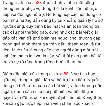
Trang cskh của
xn88
được định vị như một cổng
thông tin tự phục vụ đồng thời là kênh liên hệ trực
tiếp với đội ngũ hỗ trợ. Nó tổng hợp các nội dung cơ
bản như hướng dẫn đăng ký tài khoản, quản lý hồ sơ
người dùng, quy trình bảo mật và an toàn thông tin,
các câu hỏi thường gặp, cũng như các bài viết giải
đáp các vấn đề phổ biến mà người chơi thường gặp
trong quá trình tham gia trận đấu, thanh toán và rút
tiền. Mục tiêu là cung cấp cho người dùng một trải
nghiệm mạch lạc và tin cậy, với thời gian phản hồi tối
ưu và sự rõ ràng trong từng bước thao tác.
Điểm đặc biệt của trang cskh
xn88
là sự tích hợp
giữa nội dung tự giải đáp và hỗ trợ trực tiếp. Người
dùng có thể tự tra cứu các bài viết, video hướng dẫn
ngắn, danh sách câu hỏi phổ biến và tiền lệ giải
quyết vấn đề trước khi quyết định liên hệ. Đồng thời,
khi cần gặp trực tiếp nhân viên chăm sóc khách