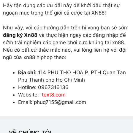
Hãy tận dụng các ưu đãi này để khởi đầu thật sự
ngoạn mục trong thế giới cá cược tại XN88!
Như vậy, với các hướng dẫn trên hi vọng bạn sẽ sớm
đăng ký Xn88
và thực hiện ngay các đăng nhập để
sớm trải nghiệm các game chơi cực khủng tại xn88.
Nếu có bất cứ thắc mắc nào, vui lòng liên hệ với đội
ngũ của xn88 hiphop theo:
Địa chỉ:
114 PHU THO HOA P. PTH Quan Tan
Phu Thanh pho Ho Chi Minh
Hotline: 0967316136
Website:
text8.com
Email:
phuq7155@gmail.com
VỀ CHÚNG TÔI