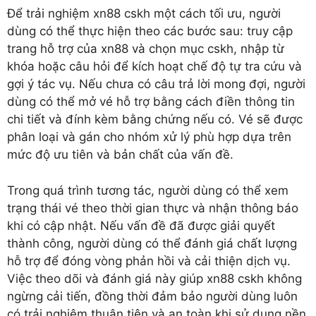
Để trải nghiệm xn88 cskh một cách tối ưu, người
dùng có thể thực hiện theo các bước sau: truy cập
trang hỗ trợ của xn88 và chọn mục cskh, nhập từ
khóa hoặc câu hỏi để kích hoạt chế độ tự tra cứu và
gợi ý tác vụ. Nếu chưa có câu trả lời mong đợi, người
dùng có thể mở vé hỗ trợ bằng cách điền thông tin
chi tiết và đính kèm bằng chứng nếu có. Vé sẽ được
phân loại và gán cho nhóm xử lý phù hợp dựa trên
mức độ ưu tiên và bản chất của vấn đề.
Trong quá trình tương tác, người dùng có thể xem
trạng thái vé theo thời gian thực và nhận thông báo
khi có cập nhật. Nếu vấn đề đã được giải quyết
thành công, người dùng có thể đánh giá chất lượng
hỗ trợ để đóng vòng phản hồi và cải thiện dịch vụ.
Việc theo dõi và đánh giá này giúp xn88 cskh không
ngừng cải tiến, đồng thời đảm bảo người dùng luôn
có trải nghiệm thuận tiện và an toàn khi sử dụng nền