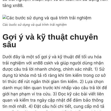
tảng xn88.
Các bước sử dụng và quá trình trải nghiệm
Gợi ý và kỹ thuật chuyên
sâu
Dưới đây là một số gợi ý và kỹ thuật để tối ưu hóa
trải nghiệm với xn88 cskh và giúp người dùng nhận
được câu trả lời nhanh chóng, chính xác nhất. 1) Sử
dụng từ khóa mô tả rõ ràng khi tìm kiếm trong cơ sở
tri thức để rút ngắn thời gian tìm kiếm. 2) Lựa chọn
danh mục liên quan trước khi nhấp vào câu trả lời để
giới hạn phạm vi tra cứu. 3) Đọc kỹ các bài viết liên
quan và kiểm tra ngày cập nhật để đảm bảo thông
tin mới nhất. 4) Đặt câu hỏi chi tiết, cung cấp mô tả