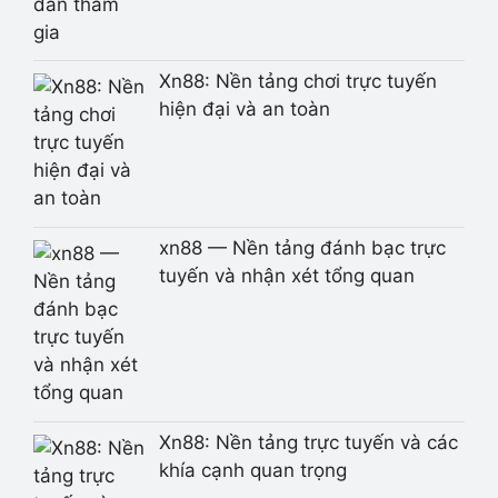
Xn88: Nền tảng chơi trực tuyến
hiện đại và an toàn
xn88 — Nền tảng đánh bạc trực
tuyến và nhận xét tổng quan
Xn88: Nền tảng trực tuyến và các
khía cạnh quan trọng