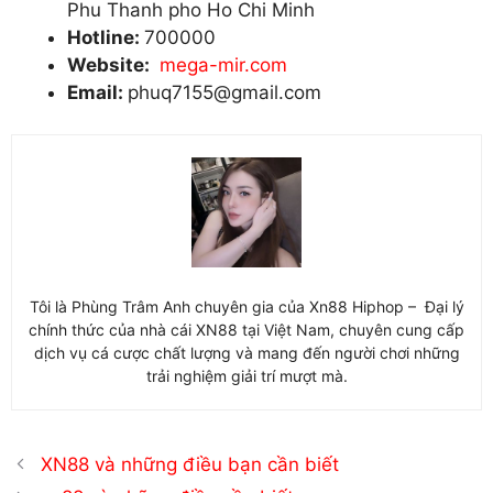
Phu Thanh pho Ho Chi Minh
Hotline:
700000
Website:
mega-mir.com
Email:
phuq7155@gmail.com
Tôi là Phùng Trâm Anh chuyên gia của Xn88 Hiphop – Đại lý
chính thức của nhà cái XN88 tại Việt Nam, chuyên cung cấp
dịch vụ cá cược chất lượng và mang đến người chơi những
trải nghiệm giải trí mượt mà.
XN88 và những điều bạn cần biết