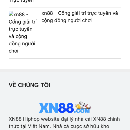
xn88 - Cổng giải trí trực tuyến và
cộng đồng người chơi
VỀ CHÚNG TÔI
XN88 Hiphop website đại lý nhà cái XN88 chính
thức tại Việt Nam. Nhà cá cược sở hữu kho