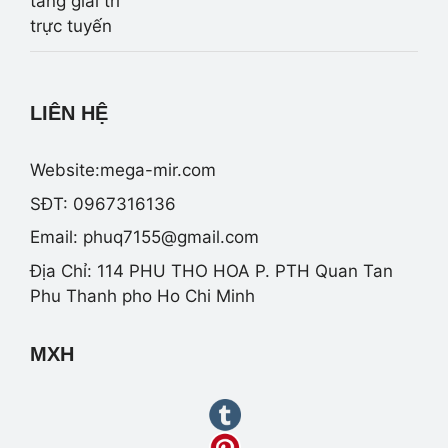
LIÊN HỆ
Website:mega-mir.com
SĐT: 0967316136
Email:
phuq7155@gmail.com
Địa Chỉ: 114 PHU THO HOA P. PTH Quan Tan
Phu Thanh pho Ho Chi Minh
MXH