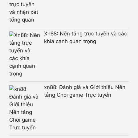
Xn88: Nền tảng trực tuyến và các
khía cạnh quan trọng
xn88: Đánh giá và Giới thiệu Nền
tảng Chơi game Trực tuyến