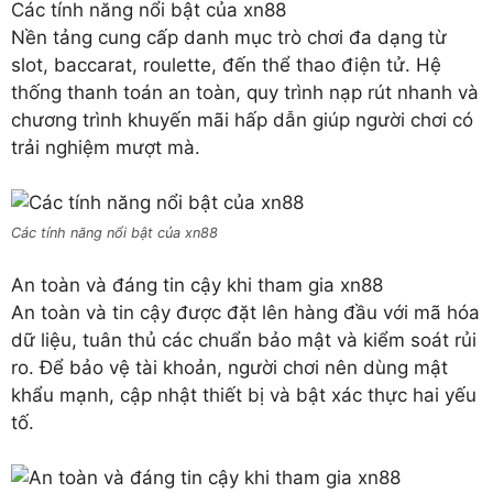
Các tính năng nổi bật của xn88
Nền tảng cung cấp danh mục trò chơi đa dạng từ
slot, baccarat, roulette, đến thể thao điện tử. Hệ
thống thanh toán an toàn, quy trình nạp rút nhanh và
chương trình khuyến mãi hấp dẫn giúp người chơi có
trải nghiệm mượt mà.
Các tính năng nổi bật của xn88
An toàn và đáng tin cậy khi tham gia xn88
An toàn và tin cậy được đặt lên hàng đầu với mã hóa
dữ liệu, tuân thủ các chuẩn bảo mật và kiểm soát rủi
ro. Để bảo vệ tài khoản, người chơi nên dùng mật
khẩu mạnh, cập nhật thiết bị và bật xác thực hai yếu
tố.