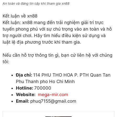
An toàn và đáng tin cậy khi tham gia xn88
Kết luận về xn88
Kết luận: xn88 mang đến trải nghiệm giải trí trực
tuyến phong phú với sự chú trọng vào an toàn và hỗ
trợ người chơi. Hãy tìm hiểu điều kiện sử dụng và
luật lệ địa phương trước khi tham gia.
Nếu cần hỗ trợ thông tin gì, bạn cứ liên hệ với chúng
tôi:
Địa chỉ:
114 PHU THO HOA P. PTH Quan Tan
Phu Thanh pho Ho Chi Minh
Hotline:
700000
Website:
mega-mir.com
Email:
phuq7155@gmail.com