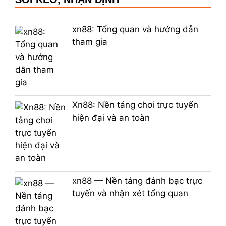
xn88: Tổng quan và hướng dẫn
tham gia
Xn88: Nền tảng chơi trực tuyến
hiện đại và an toàn
xn88 — Nền tảng đánh bạc trực
tuyến và nhận xét tổng quan