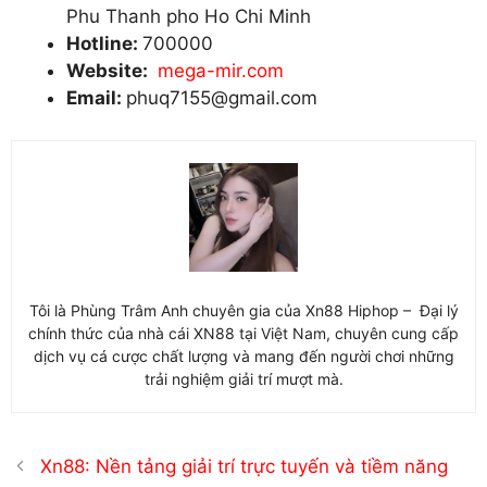
Phu Thanh pho Ho Chi Minh
Hotline:
700000
Website:
mega-mir.com
Email:
phuq7155@gmail.com
Tôi là Phùng Trâm Anh chuyên gia của Xn88 Hiphop – Đại lý
chính thức của nhà cái XN88 tại Việt Nam, chuyên cung cấp
dịch vụ cá cược chất lượng và mang đến người chơi những
trải nghiệm giải trí mượt mà.
Xn88: Nền tảng giải trí trực tuyến và tiềm năng