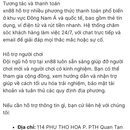
Tương tác và thanh toán
xn88 hỗ trợ nhiều phương thức thanh toán phổ biến
ở khu vực Đông Nam Á và quốc tế, bao gồm thẻ tín
dụng, ví điện tử và rút tiền nhanh. Hệ thống chăm
sóc khách hàng làm việc 24/7, với chat trực tiếp và
email để giải đáp mọi thắc mắc hoặc sự cố.
Hỗ trợ người chơi
Đội ngũ hỗ trợ tại xn88 luôn sẵn sàng giúp đỡ người
chơi mới và người chơi có kinh nghiệm. Bạn có thể
tham gia cộng đồng, xem hướng dẫn và nhận trợ
giúp về cách tối ưu hóa trải nghiệm, bảo mật tài
khoản và tuân thủ các quy định địa phương.
Nếu cần hỗ trợ thông tin gì, bạn cứ liên hệ với chúng
tôi:
Địa chỉ:
114 PHU THO HOA P. PTH Quan Tan