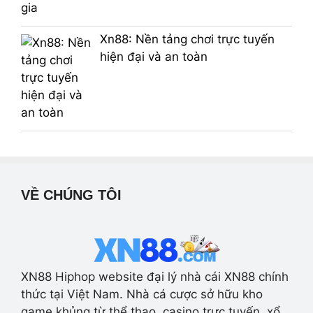
Xn88: Nền tảng chơi trực tuyến
hiện đại và an toàn
VỀ CHÚNG TÔI
XN88 Hiphop website đại lý nhà cái XN88 chính
thức tại Việt Nam. Nhà cá cược sở hữu kho
game khủng từ thể thao, casino trực tuyến, xổ