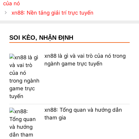
của nó
xn88: Nền tảng giải trí trực tuyến
SOI KÈO, NHẬN ĐỊNH
xn88 là gì và vai trò của nó trong
ngành game trực tuyến
xn88: Tổng quan và hướng dẫn
tham gia