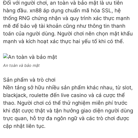
Đối với người chơi, an toàn và bảo mật là ưu tiên
hàng đầu. xn88 áp dụng chuẩn mã hóa SSL, hệ
thống RNG chứng nhận và quy trình xác thực mạnh
mẽ để bảo vệ tài khoản cũng như thông tin thanh
toán của người dùng. Người chơi nên chọn mật khẩu
mạnh và kích hoạt xác thực hai yếu tố khi có thể.
An toàn và bảo mật
Sản phẩm và trò chơi
Nền tảng sở hữu nhiều sản phẩm khác nhau, từ slot,
blackjack, roulette đến live casino và cá cược thể
thao. Người chơi có thể thử nghiệm miễn phí trước
khi đặt cược thật và tận hưởng giao diện người dùng
trực quan, hỗ trợ đa ngôn ngữ và các trò chơi được
cập nhật liên tục.