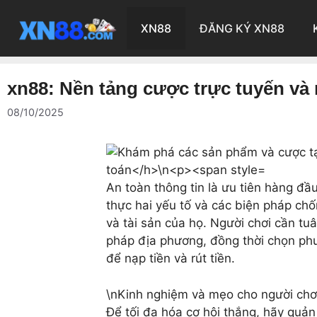
Chuyển
đến
XN88
ĐĂNG KÝ XN88
nội
dung
xn88: Nền tảng cược trực tuyến và 
08/10/2025
An toàn thông tin là ưu tiên hàng đ
thực hai yếu tố và các biện pháp chố
và tài sản của họ. Người chơi cần tu
pháp địa phương, đồng thời chọn ph
để nạp tiền và rút tiền.
\n
Kinh nghiệm và mẹo cho người chơ
Để tối đa hóa cơ hội thắng, hãy quản