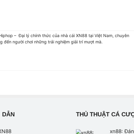
iphop – Đại lý chính thức của nhà cái XN88 tại Việt Nam, chuyên
 đến người chơi những trải nghiệm giải trí mượt mà.
 DẪN
THỦ THUẬT CÁ CƯ
XN88
xn88: Đán