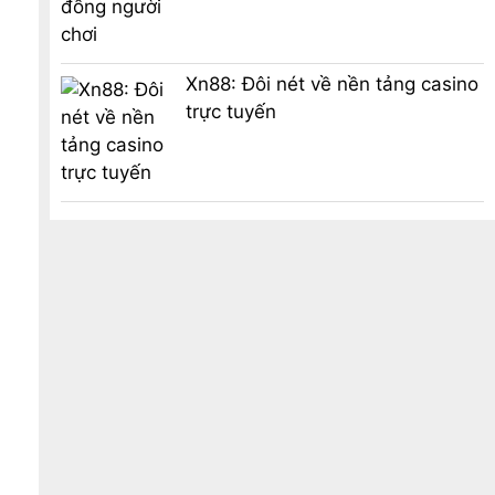
Xn88: Đôi nét về nền tảng casino
trực tuyến