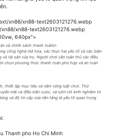
yến.
p/text/xn88/xn88-text2603121276.webp
ext/xn88/xn88-text2603121276.webp
100vw, 640px">
oàn và chính sách thanh toán
\n
dụng công nghệ mã hóa, xác thực hai yếu tố và các biện
 và tài sản của họ. Người chơi cần tuân thủ các điều
hời chọn phương thức thanh toán phù hợp và an toàn
h, thiết lập mục tiêu và nắm vững luật chơi. Thử
huyến mãi và điều kiện cược, và luôn rút kinh nghiệm từ
dùng và độ tin cậy của nền tảng là yếu tố quan trọng
ôi:
u Thanh pho Ho Chi Minh