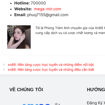
Hotline:
700000
Website:
mega-mir.com
Email:
phuq7155@gmail.com
Tôi là Phùng Trâm Anh chuyên gia của Xn88 H
cung cấp dịch vụ cá cược chất lượng và mang
xn88: Nền tảng cược trực tuyến và những điểm nổi bật
xn88: Nền tảng cược trực tuyến và những điều cần biết
VỀ CHÚNG TÔI
HƯỚNG
Đăng Ký 