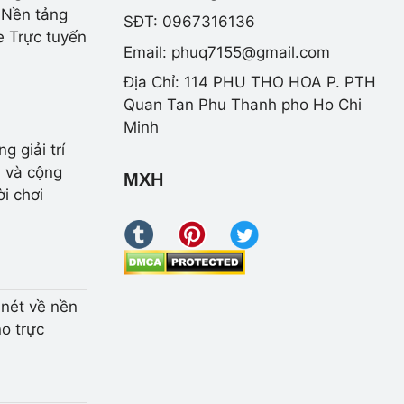
u Nền tảng
SĐT: 0967316136
 Trực tuyến
Email:
phuq7155@gmail.com
Địa Chỉ: 114 PHU THO HOA P. PTH
Quan Tan Phu Thanh pho Ho Chi
Minh
g giải trí
n và cộng
MXH
i chơi
 nét về nền
o trực