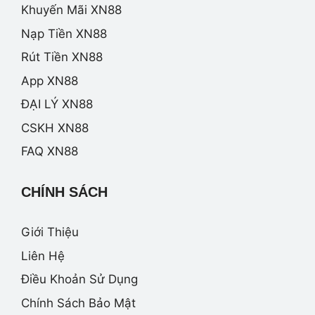
Khuyến Mãi XN88
Nạp Tiền XN88
Rút Tiền XN88
App XN88
ĐẠI LÝ XN88
CSKH XN88
FAQ XN88
CHÍNH SÁCH
Giới Thiệu
Liên Hệ
Điều Khoản Sử Dụng
Chính Sách Bảo Mật