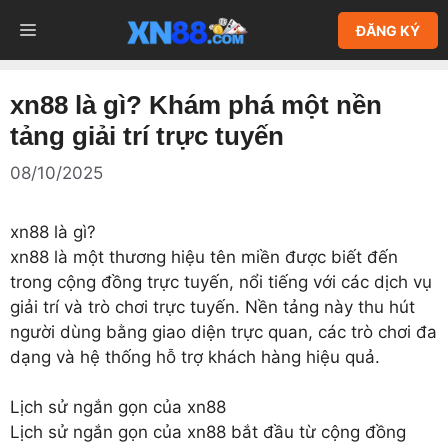
Chuyển
MENU
ĐĂNG KÝ
đến
nội
dung
xn88 là gì? Khám phá một nền
tảng giải trí trực tuyến
08/10/2025
xn88 là gì?
xn88 là một thương hiệu tên miền được biết đến
trong cộng đồng trực tuyến, nổi tiếng với các dịch vụ
giải trí và trò chơi trực tuyến. Nền tảng này thu hút
người dùng bằng giao diện trực quan, các trò chơi đa
dạng và hệ thống hỗ trợ khách hàng hiệu quả.
Lịch sử ngắn gọn của xn88
Lịch sử ngắn gọn của xn88 bắt đầu từ cộng đồng