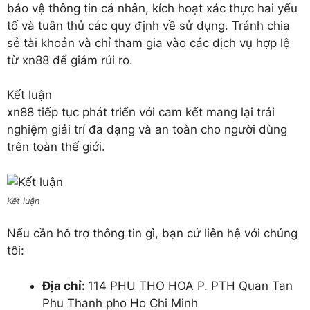
bảo vệ thông tin cá nhân, kích hoạt xác thực hai yếu
tố và tuân thủ các quy định về sử dụng. Tránh chia
sẻ tài khoản và chỉ tham gia vào các dịch vụ hợp lệ
từ xn88 để giảm rủi ro.
Kết luận
xn88 tiếp tục phát triển với cam kết mang lại trải
nghiệm giải trí đa dạng và an toàn cho người dùng
trên toàn thế giới.
Kết luận
Nếu cần hỗ trợ thông tin gì, bạn cứ liên hệ với chúng
tôi:
Địa chỉ:
114 PHU THO HOA P. PTH Quan Tan
Phu Thanh pho Ho Chi Minh