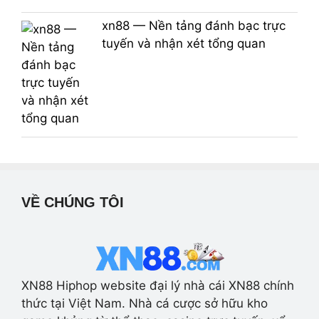
xn88 — Nền tảng đánh bạc trực
tuyến và nhận xét tổng quan
VỀ CHÚNG TÔI
XN88 Hiphop website đại lý nhà cái XN88 chính
thức tại Việt Nam. Nhà cá cược sở hữu kho