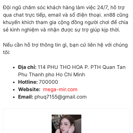
Đội ngũ chăm sóc khách hàng làm việc 24/7, hỗ trợ
qua chat trực tiếp, email và số điện thoại. xn88 cũng
khuyến khích tham gia cộng đồng người chơi để chia
sẻ kinh nghiệm và nhận được sự trợ giúp kịp thời.
Nếu cần hỗ trợ thông tin gì, bạn cứ liên hệ với chúng
tôi:
Địa chỉ:
114 PHU THO HOA P. PTH Quan Tan
Phu Thanh pho Ho Chi Minh
Hotline:
700000
Website:
mega-mir.com
Email:
phuq7155@gmail.com