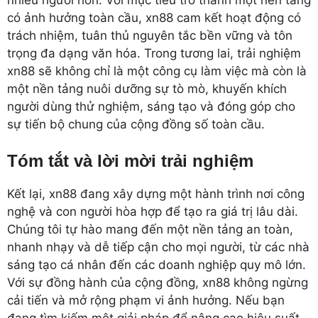
có ảnh hưởng toàn cầu, xn88 cam kết hoạt động có
trách nhiệm, tuân thủ nguyên tắc bền vững và tôn
trọng đa dạng văn hóa. Trong tương lai, trải nghiệm
xn88 sẽ không chỉ là một công cụ làm việc mà còn là
một nền tảng nuôi dưỡng sự tò mò, khuyến khích
người dùng thử nghiệm, sáng tạo và đóng góp cho
sự tiến bộ chung của cộng đồng số toàn cầu.
Tóm tắt và lời mời trải nghiệm
Kết lại, xn88 đang xây dựng một hành trình nơi công
nghệ và con người hòa hợp để tạo ra giá trị lâu dài.
Chúng tôi tự hào mang đến một nền tảng an toàn,
nhanh nhạy và dễ tiếp cận cho mọi người, từ các nhà
sáng tạo cá nhân đến các doanh nghiệp quy mô lớn.
Với sự đồng hành của cộng đồng, xn88 không ngừng
cải tiến và mở rộng phạm vi ảnh hưởng. Nếu bạn