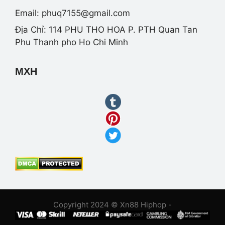
Email:
phuq7155@gmail.com
Địa Chỉ: 114 PHU THO HOA P. PTH Quan Tan
Phu Thanh pho Ho Chi Minh
MXH
Copyright 2024 © Xn88 Hiphop -