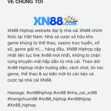
VỀ CHÚNG TÔI
XN88 Hiphop website đại lý nhà cái XN88 chính
thức tại Việt Nam. Nhà cá cược sở hữu kho
game khủng từ thể thao, casino trực tuyến, xổ
số, game giải trí,… hàng đầu. XN88 Hiphop cập
nhật liên tục link Xn88 mới nhất, không bị chặn
cùng khuyến mãi hấp dẫn từ nhà cái. Theo dõi
Xn88 Hiphop nhận hướng dẫn, cách chơi, tin tức
game, thể thao & sự kiện mới từ các kèo cá
cược tại nhà cái XN88.
Hastags: #xn88hiphop #xn88 #nha_cai_xn88
#trangchuxn88 #xn88_hiphop #xn88hipop
#Xn88_hiphop