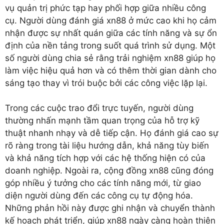
vụ quản trị phức tạp hay phối hợp giữa nhiều công
cụ. Người dùng đánh giá xn88 ở mức cao khi họ cảm
nhận được sự nhất quán giữa các tính năng và sự ổn
định của nền tảng trong suốt quá trình sử dụng. Một
số người dùng chia sẻ rằng trải nghiệm xn88 giúp họ
làm việc hiệu quả hơn và có thêm thời gian dành cho
sáng tạo thay vì trói buộc bởi các công việc lặp lại.
Trong các cuộc trao đổi trực tuyến, người dùng
thường nhấn mạnh tầm quan trọng của hỗ trợ kỹ
thuật nhanh nhạy và dễ tiếp cận. Họ đánh giá cao sự
rõ ràng trong tài liệu hướng dẫn, khả năng tùy biến
và khả năng tích hợp với các hệ thống hiện có của
doanh nghiệp. Ngoài ra, cộng đồng xn88 cũng đóng
góp nhiều ý tưởng cho các tính năng mới, từ giao
diện người dùng đến các công cụ tự động hóa.
Những phản hồi này được ghi nhận và chuyển thành
kế hoạch phát triển, giúp xn88 ngày càng hoàn thiện