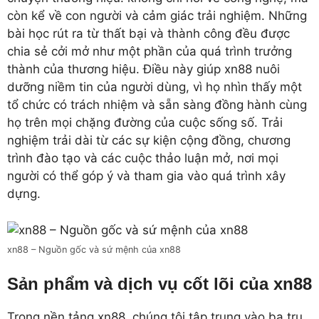
còn kể về con người và cảm giác trải nghiệm. Những
bài học rút ra từ thất bại và thành công đều được
chia sẻ cởi mở như một phần của quá trình trưởng
thành của thương hiệu. Điều này giúp xn88 nuôi
dưỡng niềm tin của người dùng, vì họ nhìn thấy một
tổ chức có trách nhiệm và sẵn sàng đồng hành cùng
họ trên mọi chặng đường của cuộc sống số. Trải
nghiệm trải dài từ các sự kiện cộng đồng, chương
trình đào tạo và các cuộc thảo luận mở, nơi mọi
người có thể góp ý và tham gia vào quá trình xây
dựng.
xn88 – Nguồn gốc và sứ mệnh của xn88
Sản phẩm và dịch vụ cốt lõi của xn88
Trong nền tảng xn88, chúng tôi tập trung vào ba trụ