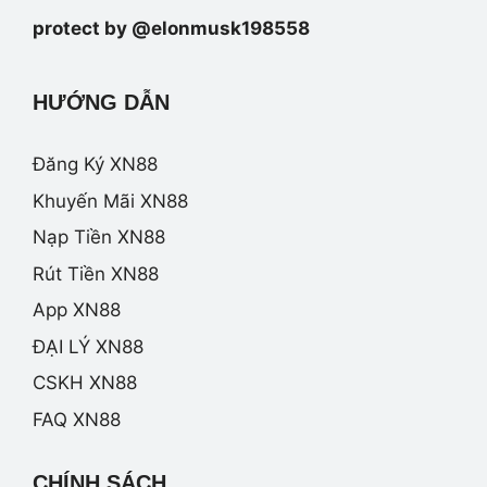
protect by @elonmusk198558
HƯỚNG DẪN
Đăng Ký XN88
Khuyến Mãi XN88
Nạp Tiền XN88
Rút Tiền XN88
App XN88
ĐẠI LÝ XN88
CSKH XN88
FAQ XN88
CHÍNH SÁCH