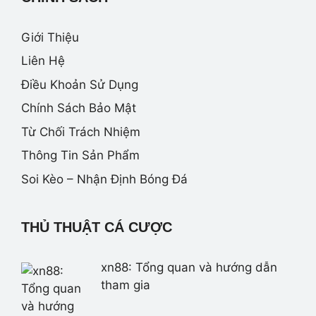
Giới Thiệu
Liên Hệ
Điều Khoản Sử Dụng
Chính Sách Bảo Mật
Từ Chối Trách Nhiệm
Thông Tin Sản Phẩm
Soi Kèo – Nhận Định Bóng Đá
THỦ THUẬT CÁ CƯỢC
xn88: Tổng quan và hướng dẫn
tham gia