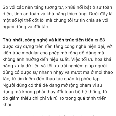
So với các nền tảng tương tự, xn88 nổi bật ở sự toàn
diện, tính an toàn và khả năng thích ứng. Dưới đây là
một số lợi thế cốt lõi mà chúng tôi tự tin chia sẻ với
người dùng và đối tác.
Thứ nhất, công nghệ và kiến trúc tiên tiến
xn88
được xây dựng trên nền tảng công nghệ hiện đại, với
kiến trúc modular cho phép mở rộng dễ dàng mà
không ảnh hưởng đến hiệu suất. Việc tối ưu hóa khả
năng xử lý dữ liệu và tối ưu trải nghiệm giúp người
dùng có được sự nhanh nhạy và mượt mà ở mọi thao
tác, từ tìm kiếm đến thao tác quản trị phức tạp.
Người dùng có thể dễ dàng mở rộng phạm vi sử
dụng mà không phải thay đổi toàn bộ hệ thống, từ
đó giảm thiểu chi phí và rủi ro trong quá trình triển
khai.