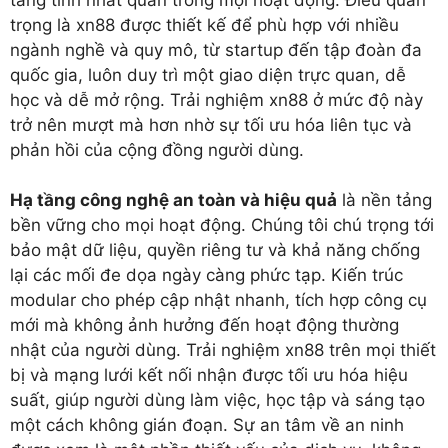
trọng là xn88 được thiết kế để phù hợp với nhiều
ngành nghề và quy mô, từ startup đến tập đoàn đa
quốc gia, luôn duy trì một giao diện trực quan, dễ
học và dễ mở rộng. Trải nghiệm xn88 ở mức độ này
trở nên mượt mà hơn nhờ sự tối ưu hóa liên tục và
phản hồi của cộng đồng người dùng.
Hạ tầng công nghệ an toàn và hiệu quả
là nền tảng
bền vững cho mọi hoạt động. Chúng tôi chú trọng tới
bảo mật dữ liệu, quyền riêng tư và khả năng chống
lại các mối đe dọa ngày càng phức tạp. Kiến trúc
modular cho phép cập nhật nhanh, tích hợp công cụ
mới mà không ảnh hưởng đến hoạt động thường
nhật của người dùng. Trải nghiệm xn88 trên mọi thiết
bị và mạng lưới kết nối nhận được tối ưu hóa hiệu
suất, giúp người dùng làm việc, học tập và sáng tạo
một cách không gián đoạn. Sự an tâm về an ninh