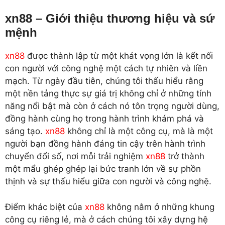
xn88 – Giới thiệu thương hiệu và sứ
mệnh
xn88
được thành lập từ một khát vọng lớn là kết nối
con người với công nghệ một cách tự nhiên và liền
mạch. Từ ngày đầu tiên, chúng tôi thấu hiểu rằng
một nền tảng thực sự giá trị không chỉ ở những tính
năng nổi bật mà còn ở cách nó tôn trọng người dùng,
đồng hành cùng họ trong hành trình khám phá và
sáng tạo.
xn88
không chỉ là một công cụ, mà là một
người bạn đồng hành đáng tin cậy trên hành trình
chuyển đổi số, nơi mỗi trải nghiệm
xn88
trở thành
một mẩu ghép ghép lại bức tranh lớn về sự phồn
thịnh và sự thấu hiểu giữa con người và công nghệ.
Điểm khác biệt của
xn88
không nằm ở những khung
công cụ riêng lẻ, mà ở cách chúng tôi xây dựng hệ