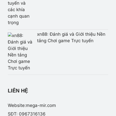
xn88: Đánh giá và Giới thiệu Nền
tảng Chơi game Trực tuyến
LIÊN HỆ
Website:mega-mir.com
SĐT: 0967316136