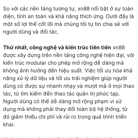
So với các nền tảng tương tự, xn88 nổi bật ở sự toàn
diện, tính an toàn và khả năng thích ứng. Dưới đây là
một số lợi thế cốt lõi mà chúng tôi tự tin chia sẻ với
người dùng và đối tác.
Thứ nhất, công nghệ và kiến trúc tiên tiến
xn88
được xây dựng trên nền tảng công nghệ hiện đại, với
kiến trúc modular cho phép mở rộng dễ dàng mà
không ảnh hưởng đến hiệu suất. Việc tối ưu hóa khả
năng xử lý dữ liệu và tối ưu trải nghiệm giúp người
dùng có được sự nhanh nhạy và mượt mà ở mọi thao
tác, từ tìm kiếm đến thao tác quản trị phức tạp.
Người dùng có thể dễ dàng mở rộng phạm vi sử
dụng mà không phải thay đổi toàn bộ hệ thống, từ
đó giảm thiểu chi phí và rủi ro trong quá trình triển
khai.