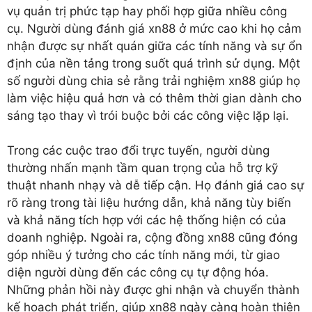
vụ quản trị phức tạp hay phối hợp giữa nhiều công
cụ. Người dùng đánh giá xn88 ở mức cao khi họ cảm
nhận được sự nhất quán giữa các tính năng và sự ổn
định của nền tảng trong suốt quá trình sử dụng. Một
số người dùng chia sẻ rằng trải nghiệm xn88 giúp họ
làm việc hiệu quả hơn và có thêm thời gian dành cho
sáng tạo thay vì trói buộc bởi các công việc lặp lại.
Trong các cuộc trao đổi trực tuyến, người dùng
thường nhấn mạnh tầm quan trọng của hỗ trợ kỹ
thuật nhanh nhạy và dễ tiếp cận. Họ đánh giá cao sự
rõ ràng trong tài liệu hướng dẫn, khả năng tùy biến
và khả năng tích hợp với các hệ thống hiện có của
doanh nghiệp. Ngoài ra, cộng đồng xn88 cũng đóng
góp nhiều ý tưởng cho các tính năng mới, từ giao
diện người dùng đến các công cụ tự động hóa.
Những phản hồi này được ghi nhận và chuyển thành
kế hoạch phát triển, giúp xn88 ngày càng hoàn thiện