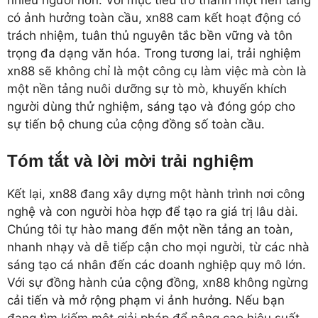
có ảnh hưởng toàn cầu, xn88 cam kết hoạt động có
trách nhiệm, tuân thủ nguyên tắc bền vững và tôn
trọng đa dạng văn hóa. Trong tương lai, trải nghiệm
xn88 sẽ không chỉ là một công cụ làm việc mà còn là
một nền tảng nuôi dưỡng sự tò mò, khuyến khích
người dùng thử nghiệm, sáng tạo và đóng góp cho
sự tiến bộ chung của cộng đồng số toàn cầu.
Tóm tắt và lời mời trải nghiệm
Kết lại, xn88 đang xây dựng một hành trình nơi công
nghệ và con người hòa hợp để tạo ra giá trị lâu dài.
Chúng tôi tự hào mang đến một nền tảng an toàn,
nhanh nhạy và dễ tiếp cận cho mọi người, từ các nhà
sáng tạo cá nhân đến các doanh nghiệp quy mô lớn.
Với sự đồng hành của cộng đồng, xn88 không ngừng
cải tiến và mở rộng phạm vi ảnh hưởng. Nếu bạn