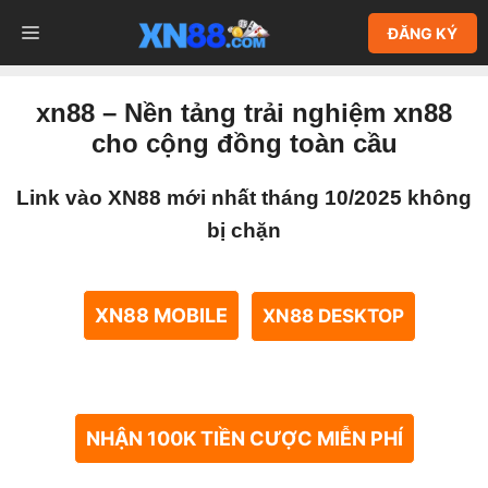
Chuyển
MENU
ĐĂNG KÝ
đến
nội
dung
xn88 – Nền tảng trải nghiệm xn88
cho cộng đồng toàn cầu
Link vào XN88 mới nhất tháng 10/2025 không
bị chặn
XN88 MOBILE
XN88 DESKTOP
NHẬN 100K TIỀN CƯỢC MIỄN PHÍ