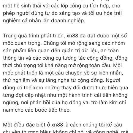
một hệ sinh thái với các lớp công cụ tích hợp, cho
phép người dùng tự do sáng tạo và tối ưu hóa trải
nghiệm cá nhân lẫn doanh nghiệp.
Trong quá trình phát triển, xn88 đã đạt được một số
mốc quan trọng. Chúng tôi mở rộng sang các nhóm
sản phẩm liên quan đến quản trị dữ liệu, an toàn
thông tin và các công cụ tương tác cộng đồng, đồng
thời chú trọng tới khả năng mở rộng toàn cầu. Mỗi
mốc phát triển là một câu chuyện về sự kiên nhẫn,
thử nghiệm và sự lắng nghe từ cộng đồng. Người
dùng có thể xem những thay đổi được thực hiện qua
từng đợt cập nhật như một hành trình cải tiến không
ngừng, nơi phản hồi của họ đóng vai trò làm kim chỉ
nam cho các bước tiếp theo.
Một điều đặc biệt ở xn88 là cách chúng tôi kể câu
chuyện thương hiệu: không chỉ nói về công nghệ, mà