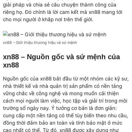
giải pháp và chia sẻ câu chuyện thành công của
riêng họ. Đó chính là lời cam kết mà xn88 mang tới
cho mọi người ở khắp nơi trên thế giới.
xn88 – Giới thiệu thương hiệu và sứ mệnh
xn88 – Nguồn gốc và sứ mệnh của
xn88
Nguồn gốc của xn88 bắt đầu từ một nhóm các kỹ sư,
nhà thiết kế và nhà quản trị sản phẩm có nền tảng
vững chắc về công nghệ và mong muốn cải thiện
cách mọi người làm việc, học tập và giải trí trong môi
trường số ngày nay. Ý tưởng cơ bản là đơn giản:
cung cấp một nền tảng có thể tùy biến theo nhu cầu,
đồng thời đảm bảo an toàn và tính bảo mật ở mức
cao nhất có thể. Từ đó, xn88 được xây dựng như