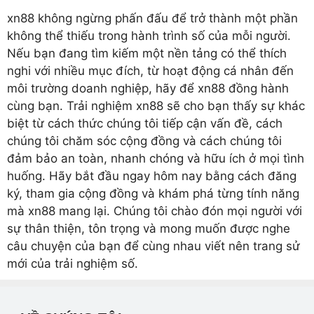
xn88 không ngừng phấn đấu để trở thành một phần
không thể thiếu trong hành trình số của mỗi người.
Nếu bạn đang tìm kiếm một nền tảng có thể thích
nghi với nhiều mục đích, từ hoạt động cá nhân đến
môi trường doanh nghiệp, hãy để xn88 đồng hành
cùng bạn. Trải nghiệm xn88 sẽ cho bạn thấy sự khác
biệt từ cách thức chúng tôi tiếp cận vấn đề, cách
chúng tôi chăm sóc cộng đồng và cách chúng tôi
đảm bảo an toàn, nhanh chóng và hữu ích ở mọi tình
huống. Hãy bắt đầu ngay hôm nay bằng cách đăng
ký, tham gia cộng đồng và khám phá từng tính năng
mà xn88 mang lại. Chúng tôi chào đón mọi người với
sự thân thiện, tôn trọng và mong muốn được nghe
câu chuyện của bạn để cùng nhau viết nên trang sử
mới của trải nghiệm số.